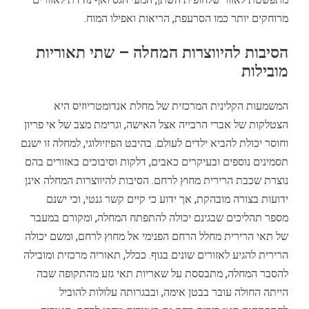
מרוחקים יותר כמו הסרעפת, הריאות ואפילו המוח.
הסיבות להיווצרות המחלה – שתי תאוריות
מובילות
המשמעות הקלינית המרכזית של מחלת אנדומטריוזיס היא
הצטלקות של אברי הרבייה אצל האישה, וגרימת מצב של אי פריון
וחוסר יכולת להביא ילדים לעולם. בהיבט הפיזיולוגי, למחלה זו ישנם
תסמינים נוספים ובעיקרים כאבים, דלקות וסיבוכים באזורים בהם
נוצרת שכבת הרירית מחוץ לרחם. הסיבות להיווצרות המחלה אינן
ידועות בצורה מובהקת, אך ידוע כי קיים קשר גנטי, וכי ישנם
מספר תהליכים שבגינם יכולה להתפתח המחלה, ומקורם במעבר
של תאי הרירית מחלל הרחם הפנימי אל מחוץ לרחם, ומשם יכולה
הרירית להגיע לאזורים שונים בגוף. ככלל, תאוריה מרכזית ומובילה
להסבר המחלה, מתבססת על שאריות תאי גזע מהתקופה שבה
הייתה החולה עובר בבטן אימה, ובבגרותה עלולות להוביל