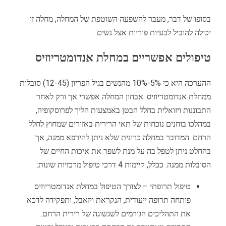
בסופו של דבר, מעבר להשפעה השוטפת של המחלה, מחלה זו
יכולה להוביל לבעיות פוריות אצל נשים.
טיפולים אפשריים במחלת אנדומטריוזיס
ההערכה היא כי 5%-10% מהנשים בגיל הפריון (12-45) סובלות
ממחלת אנדומטריוזיס. אבחון המחלה אפשרי אך ורק לאחר
התבוננות ויזואלית בחלל הבטן באמצעות הליך לפרוסקופיה,
במהלכו בוחנים נוכחות של תאי הרירית באזורים שמחוץ לחלל
הרחם. המדובר במחלה כרונית שלא ניתן להירפא ממנה, אך
בהחלט ניתן לטפל בה על מנת לשפר את איכות החיים של
הסובלות ממנה. ככלל, קיימות 4 דרכי טיפול מרכזיות שונות:
טיפול תרופתי – לצורך הטיפול במחלת אנדומטריוזיס
פותחה תרופה ייעודית, הנקראת ויזאבל, ותפקידה לדכא
את התהליכים הגורמים לשגשוגה של רירית הרחם.