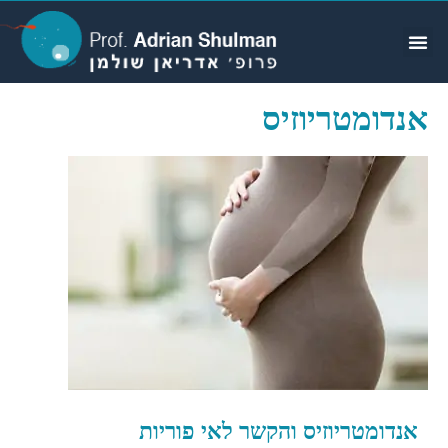
מידע למטופלת IVF
אנדומטריוזיס
אנדומטריוזיס והקשר לאי פוריות