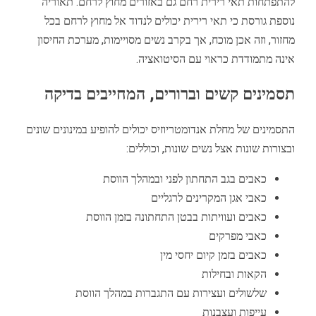
להתפתחות תאי רירית רחם גם באזורים מחוץ לרחם. תאוריה
נוספת גורסת כי תאי רירית יכולים לנדוד אל מחוץ לרחם בכל
מחזור, וזה אכן מוכח, אך בקרב נשים מסויימות, מערכת החיסון
אינה מתמודדת כראוי עם הסיטואציה.
תסמינים קשים וברורים, המחייבים בדיקה
התסמינים של מחלת אנדומטריוזיס יכולים להופיע במינונים שונים
ובצורות שונות אצל נשים שונות, וכוללים:
כאבים בגב התחתון לפני ובמהלך הווסת
כאבי אגן המקרינים לרגליים
כאבים ועוויתות בבטן התחתונה בזמן הווסת
כאבי מפרקים
כאבים בזמן קיום יחסי מין
הקאות ובחילות
שלשולים ועצירות עם התגברות במהלך הווסת
עייפות ועצבנות