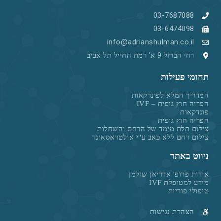
03-7687088
03-6474098
info@adrianshulman.co.il
רח׳ הברזל 9 א' רמת החייל תל אביב
תחומי פעילות
המדריך המלא לפונדקאות
הפריה חוץ גופית – IVF
פונדקאות
הפריה חוץ גופית
צילום תלת מימד של הרחם והשחלות
צילום רחם ללא כאב ע"י אולטראסאונד
ניווט באתר
אודות פרופ' אדריאן שולמן
מידע למטופלת IVF
טיפולי פוריות
הצהרת נגישות