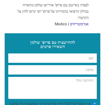
לצפיה באייטם עם פרופ’ אדריאן שולמן מתארח
במילון הרפואי בהנחייתו של פרופ’ רפי קרסו לחץ על
הקישור:
אנדומטריוזיס
| Medico
להתייעצות עם פרופ' שולמן
השאירו פרטים
אני מאשר/ת לקבל דיוור ומידע שיווקי באמצעות כל אמצעי